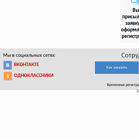
В
присыл
заявк
оформл
регист
Сотру
Мы в социальных сетях:
ВКОНТАКТЕ
Как заказать
ОДНОКЛАССНИКИ
Временная регистрац
С