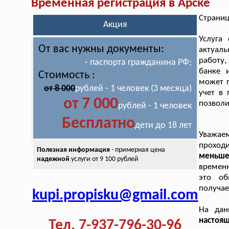
Временная регистрация в Арске
Страниц
Акция
Услуга
От вас нужны документы:
актуал
работу
- паспорта гражданина РФ;
банке 
Стоимость :
может п
от 8 000
рублей - 1 человек (3 месяца)
учет в 
от 7 000
позволи
рублей - 1 человек
Бесплатно
дети до 18 лет
Уважае
проход
Полезная информация
- примерная цена
меньше
надежной
услуги от 9 100 рублей
временн
это об
получае
kupi.propisku@gmail.com
На дан
настоя
Тел. 7-937-796-30-96