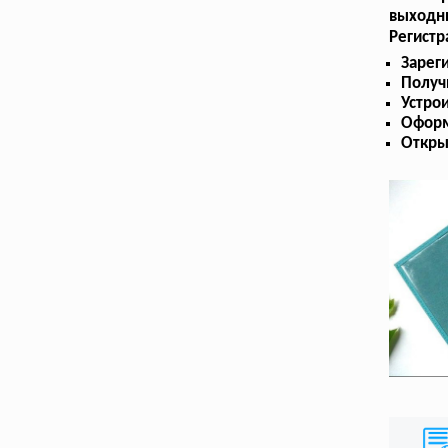
выходн
Регистр
Зарег
Получ
Устрои
Оформ
Откры