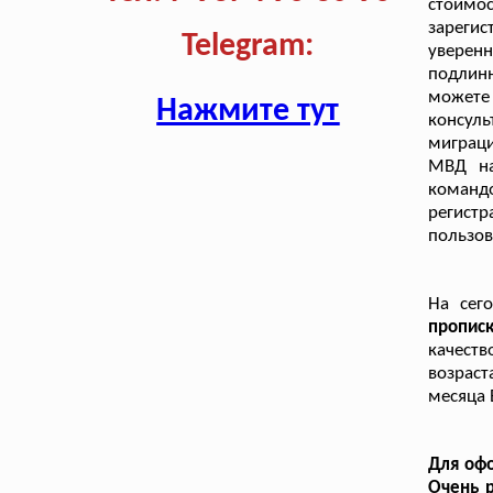
стоимос
зарегис
Telegram:
уверен
подлин
может
Нажмите тут
консул
миграц
МВД на
команд
регистр
пользов
На сег
пропис
качест
возраст
месяца 
Для офо
Очень р